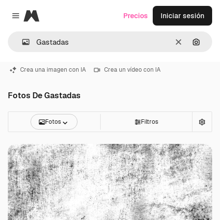
Magnific
Precios
Iniciar sesión
Close menu
Borrar
Buscar
Crea una imagen con IA
Crea un vídeo con IA
Fotos De Gastadas
Fotos
Filtros