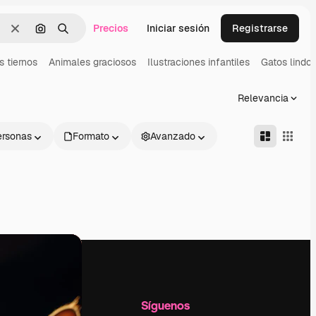
Precios
Iniciar sesión
Registrarse
Borrar
Buscar por imagen
Buscar
s tiernos
Animales graciosos
Ilustraciones infantiles
Gatos lindo
Relevancia
ersonas
Formato
Avanzado
l
Empresa
Síguenos