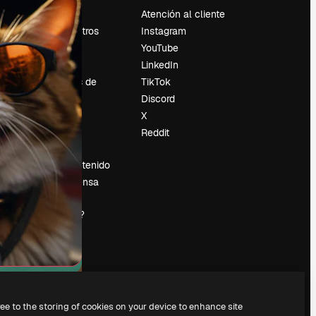
Precios
Atención al cliente
Sobre nosotros
Instagram
Reviews
YouTube
Empleo
LinkedIn
Tendencias de
TikTok
búsqueda
Discord
Blog
X
es
Eventos
Reddit
Slidesgo
Vender contenido
Sala de prensa
¿Buscas
magnific.ai?
ree to the storing of cookies on your device to enhance site