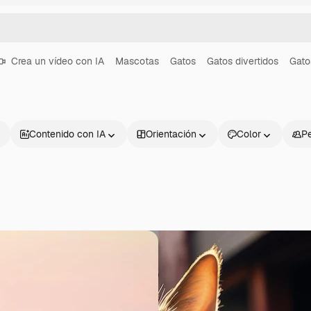
Crea un vídeo con IA
Mascotas
Gatos
Gatos divertidos
Gato
Contenido con IA
Orientación
Color
P
Productos
Información úti