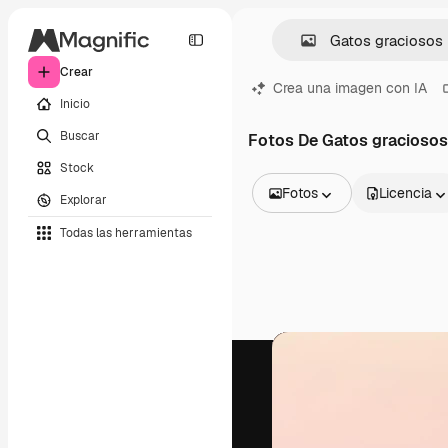
Crear
Crea una imagen con IA
Inicio
Buscar
Fotos De Gatos graciosos
Stock
Fotos
Licencia
Explorar
Todas las imágenes
Todas las herramientas
Vectores
Ilustraciones
Fotos
PSD
Plantillas
Mockups
Vídeos
Clips de vídeo
Motion graphics
Plantillas de vídeos
Iconos
Modelos 3D
Fuentes