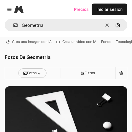
Magnific
Precios
Iniciar sesión
Close menu
Borrar
Buscar
Crea una imagen con IA
Crea un vídeo con IA
Fondo
Tecnolog
Fotos De Geometria
Fotos
Filtros