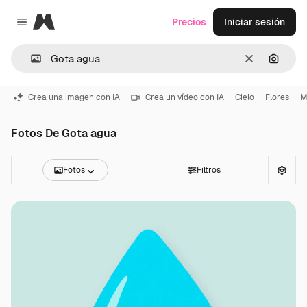
Magnific
Precios
Iniciar sesión
Close menu
Borrar
Buscar
Crea una imagen con IA
Crea un vídeo con IA
Cielo
Flores
M
Fotos De Gota agua
Fotos
Filtros