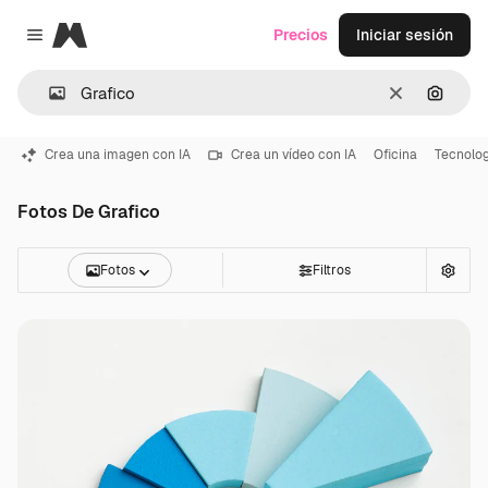
Magnific
Precios
Iniciar sesión
Close menu
Borrar
Buscar
Crea una imagen con IA
Crea un vídeo con IA
Oficina
Tecnolog
Fotos De Grafico
Fotos
Filtros