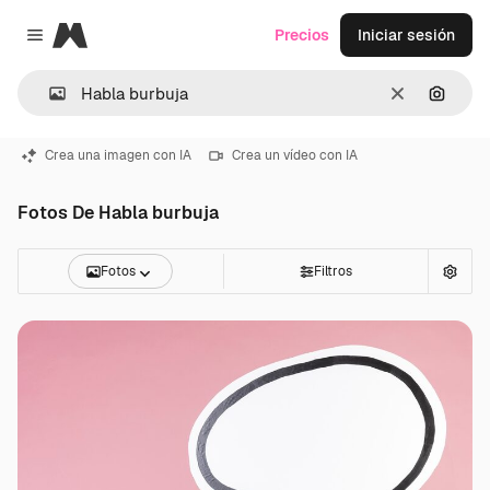
Magnific
Precios
Iniciar sesión
Close menu
Borrar
Buscar
Crea una imagen con IA
Crea un vídeo con IA
Fotos De Habla burbuja
Fotos
Filtros