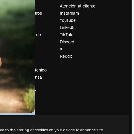
Precios
Atención al cliente
Sobre nosotros
Instagram
Reviews
YouTube
Empleo
LinkedIn
Tendencias de
TikTok
búsqueda
Discord
Blog
X
es
Eventos
Reddit
Slidesgo
Vender contenido
Sala de prensa
¿Buscas
magnific.ai?
ree to the storing of cookies on your device to enhance site