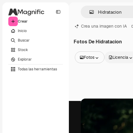
Crear
Crea una imagen con IA
Inicio
Buscar
Fotos De Hidratacion
Stock
Fotos
Licencia
Explorar
Todas las imágenes
Todas las herramientas
Vectores
Ilustraciones
Fotos
PSD
Plantillas
Mockups
Vídeos
Clips de vídeo
Motion graphics
Plantillas de vídeos
Iconos
Modelos 3D
Fuentes