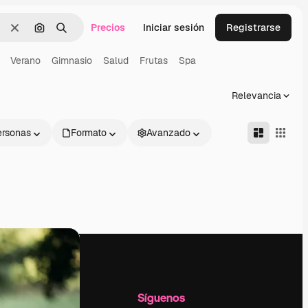
Precios
Iniciar sesión
Registrarse
Borrar
Buscar por imagen
Buscar
Verano
Gimnasio
Salud
Frutas
Spa
Relevancia
ersonas
Formato
Avanzado
l
Empresa
Síguenos