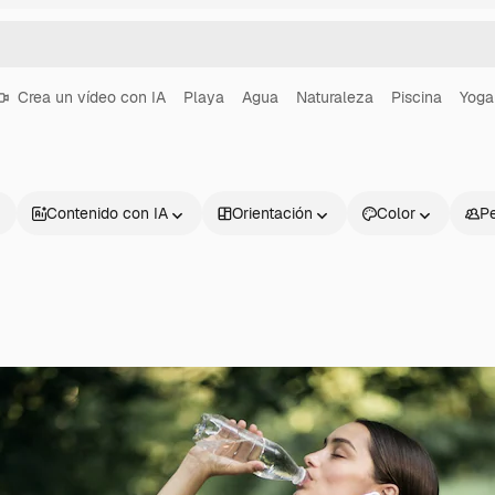
Crea un vídeo con IA
Playa
Agua
Naturaleza
Piscina
Yoga
Contenido con IA
Orientación
Color
P
Productos
Información úti