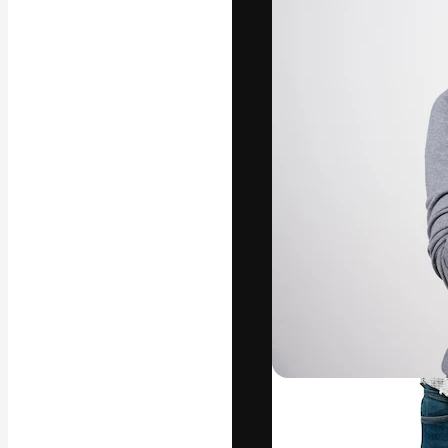
La plataforma cr
trabajo. Más de
entre creativos
estudios.
Español
Copyright © 2010