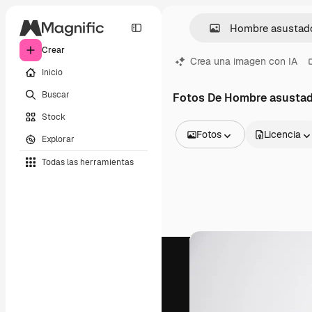
Crear
Crea una imagen con IA
Inicio
Buscar
Fotos De Hombre asusta
Stock
Fotos
Licencia
Explorar
Todas las imágenes
Todas las herramientas
Vectores
Ilustraciones
Fotos
PSD
Plantillas
Mockups
Vídeos
Clips de vídeo
Motion graphics
Plantillas de vídeos
Iconos
Modelos 3D
Fuentes