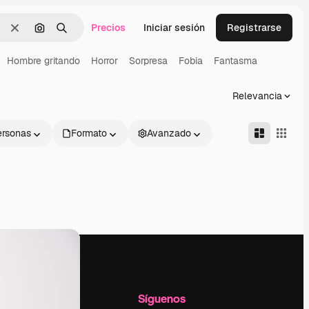
Precios
Iniciar sesión
Registrarse
Borrar
Buscar por imagen
Buscar
Hombre gritando
Horror
Sorpresa
Fobia
Fantasma
Relevancia
ersonas
Formato
Avanzado
l
Empresa
Síguenos