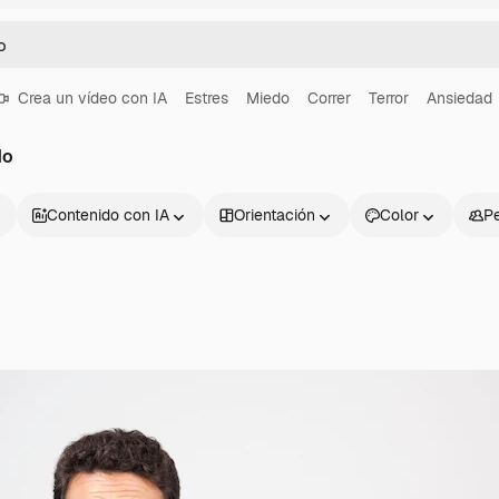
Crea un vídeo con IA
Estres
Miedo
Correr
Terror
Ansiedad
do
Contenido con IA
Orientación
Color
P
Productos
Información úti