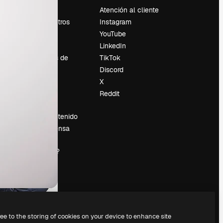
Precios
Atención al cliente
Sobre nosotros
Instagram
Reviews
YouTube
Empleo
LinkedIn
Tendencias de
TikTok
búsqueda
Discord
Blog
X
es
Eventos
Reddit
Slidesgo
Vender contenido
Sala de prensa
¿Buscas
magnific.ai?
ree to the storing of cookies on your device to enhance site