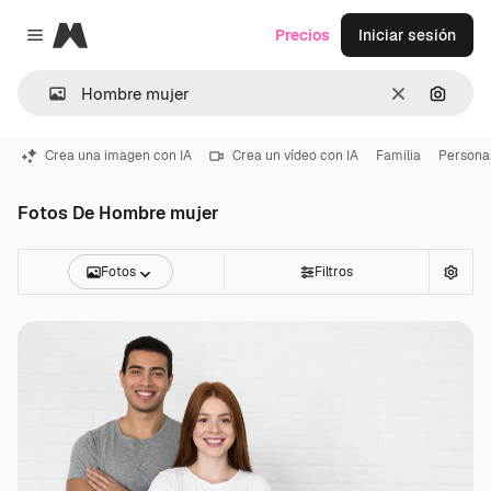
Magnific
Precios
Iniciar sesión
Close menu
Borrar
Buscar
Crea una imagen con IA
Crea un vídeo con IA
Familia
Persona
Fotos De Hombre mujer
Fotos
Filtros