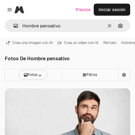
Magnific
Precios
Iniciar sesión
Close menu
Borrar
Buscar
Crea una imagen con IA
Crea un vídeo con IA
Retrato
Hombre
Fotos De Hombre pensativo
Fotos
Filtros