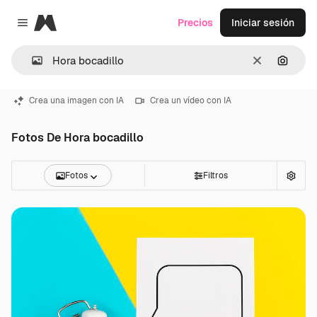
Magnific
Precios
Iniciar sesión
Close menu
Borrar
Buscar
Crea una imagen con IA
Crea un vídeo con IA
Fotos De Hora bocadillo
Fotos
Filtros