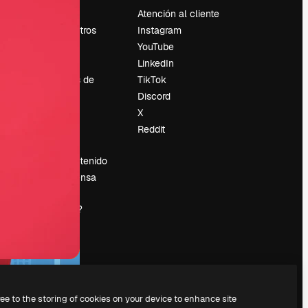
Precios
Atención al cliente
Sobre nosotros
Instagram
Reviews
YouTube
Empleo
LinkedIn
Tendencias de
TikTok
búsqueda
Discord
Blog
X
es
Eventos
Reddit
Slidesgo
Vender contenido
Sala de prensa
¿Buscas
magnific.ai?
ree to the storing of cookies on your device to enhance site