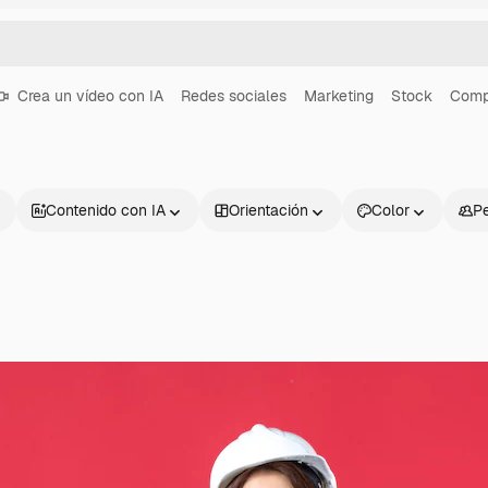
Crea un vídeo con IA
Redes sociales
Marketing
Stock
Comp
Contenido con IA
Orientación
Color
P
Productos
Información úti