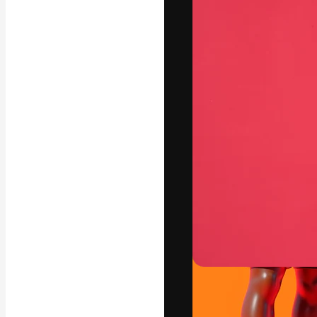
La plataforma cr
trabajo. Más de
entre creativos
estudios.
Español
Copyright © 2010