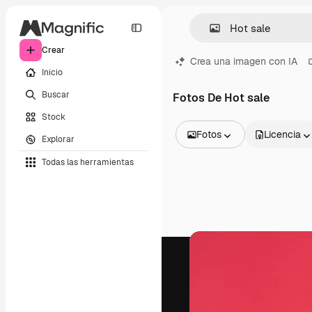
Crear
Crea una imagen con IA
Inicio
Buscar
Fotos De Hot sale
Stock
Fotos
Licencia
Explorar
Todas las imágenes
Todas las herramientas
Vectores
Ilustraciones
Fotos
PSD
Plantillas
Mockups
Vídeos
Clips de vídeo
Motion graphics
Plantillas de vídeos
Iconos
Modelos 3D
Fuentes