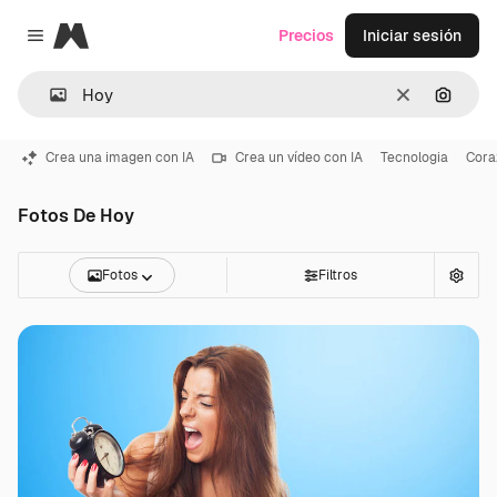
Magnific
Precios
Iniciar sesión
Close menu
Borrar
Buscar
Crea una imagen con IA
Crea un vídeo con IA
Tecnologia
Cora
Fotos De Hoy
Fotos
Filtros