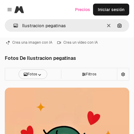
Magnific
Precios
Iniciar sesión
Close menu
Borrar
Buscar
Crea una imagen con IA
Crea un vídeo con IA
Fotos De Ilustracion pegatinas
Fotos
Filtros