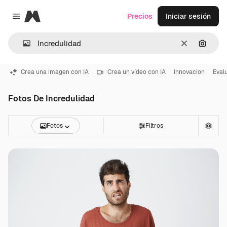
Magnific
Precios
Iniciar sesión
Close menu
Borrar
Buscar
Crea una imagen con IA
Crea un vídeo con IA
Innovacion
Eval
Fotos De Incredulidad
Fotos
Filtros