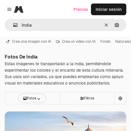
Magnific
Precios
Iniciar sesión
Close menu
Borrar
Buscar
Crea una imagen con IA
Crea un vídeo con IA
Fondo
Naturale
Fotos De India
Estas imágenes te transportarán a la India, permitiéndote
experimentar los colores y el encanto de esta cultura milenaria.
Sus usos son variados, ya que puedes emplearlas como apoyo
visual en materiales educativos o anuncios publicitarios.
Fotos
Filtros