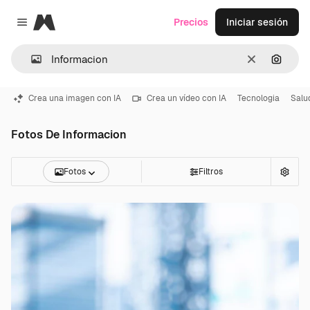
Magnific
Precios
Iniciar sesión
Close menu
Borrar
Buscar
Crea una imagen con IA
Crea un vídeo con IA
Tecnologia
Salu
Fotos De Informacion
Fotos
Filtros