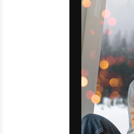
Iconos
Modelos 3D
Fuentes
La plataforma cr
trabajo. Más de
entre creativos
estudios.
Español