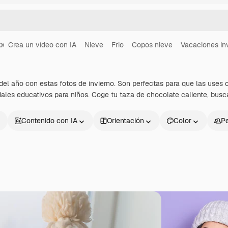
Crea un vídeo con IA
Nieve
Frio
Copos nieve
Vacaciones in
del año con estas fotos de invierno. Son perfectas para que las use
riales educativos para niños. Coge tu taza de chocolate caliente, busca 
Contenido con IA
Orientación
Color
P