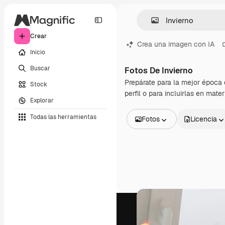
Crear
Crea una imagen con IA
Inicio
Buscar
Fotos De Invierno
Prepárate para la mejor época 
Stock
perfil o para incluirlas en mate
Explorar
Todas las herramientas
Fotos
Licencia
Todas las imágenes
Vectores
Ilustraciones
Fotos
PSD
Plantillas
Mockups
Vídeos
Clips de vídeo
Motion graphics
Plantillas de vídeos