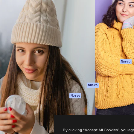
Productos
Información úti
eativa para dirigir tu mejor
Spaces
Academy
 un millón de suscriptores
Asistente de IA
Documentación
, empresas, agencias y
Generador de
Soporte
imágenes
Términos de uso
Generador de
Política de
vídeos
privacidad
Texto a voz
Originales
Nuevo
Contenido de
Política de cooki
stock
Centro de
MCP para
confianza
Nuevo
Claude/ChatGPT
Afiliados
Agentes
Nuevo
Empresas
API
App móvil
Todas las
herramientas
By clicking “Accept All Cookies”, you ag