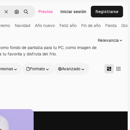
Precios
Iniciar sesión
Registrarse
Borrar
Buscar por imagen
Buscar
vierno
Navidad
Año nuevo
Feliz año
Fin de año
Fiesta
Glob
Relevancia
s como fondo de pantalla para tu PC, como imagen de
tu favorita y disfruta del frío.
ersonas
Formato
Avanzado