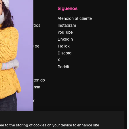
l
Empresa
Síguenos
Precios
Atención al cliente
Sobre nosotros
Instagram
Reviews
YouTube
Empleo
LinkedIn
Tendencias de
TikTok
búsqueda
Discord
Blog
X
es
Eventos
Reddit
Slidesgo
Vender contenido
Sala de prensa
¿Buscas
magnific.ai?
ree to the storing of cookies on your device to enhance site