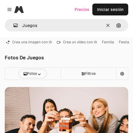
Magnific
Precios
Iniciar sesión
Close menu
Borrar
Buscar
Crea una imagen con IA
Crea un vídeo con IA
Familia
Fiesta
Fotos De Juegos
Fotos
Filtros