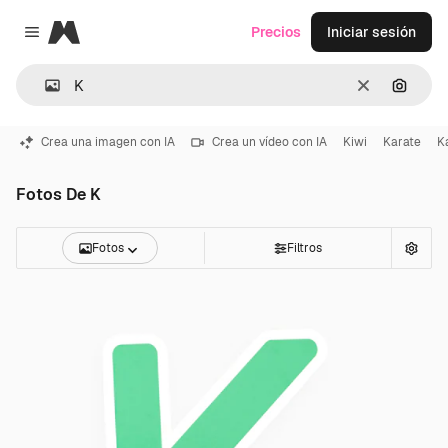
Magnific
Precios
Iniciar sesión
Close menu
Borrar
Buscar
Crea una imagen con IA
Crea un vídeo con IA
Kiwi
Karate
K
Fotos De K
Fotos
Filtros