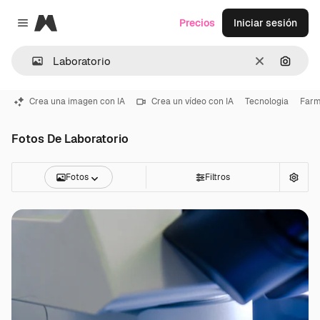
Magnific
Precios
Iniciar sesión
Close menu
Borrar
Buscar
Crea una imagen con IA
Crea un vídeo con IA
Tecnologia
Farm
Fotos De Laboratorio
Fotos
Filtros