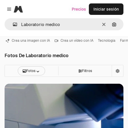
Magnific
Precios
Iniciar sesión
Close menu
Borrar
Buscar
Crea una imagen con IA
Crea un vídeo con IA
Tecnologia
Farm
Fotos De Laboratorio medico
Fotos
Filtros