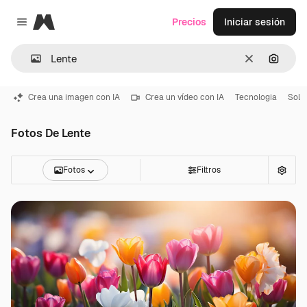
Magnific
Precios
Iniciar sesión
Close menu
Borrar
Buscar
Crea una imagen con IA
Crea un vídeo con IA
Tecnologia
Sol
Fotos De Lente
Fotos
Filtros