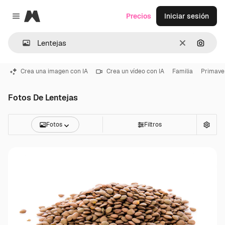
Magnific
Precios
Iniciar sesión
Close menu
Borrar
Buscar
Crea una imagen con IA
Crea un vídeo con IA
Familia
Primave
Fotos De Lentejas
Fotos
Filtros