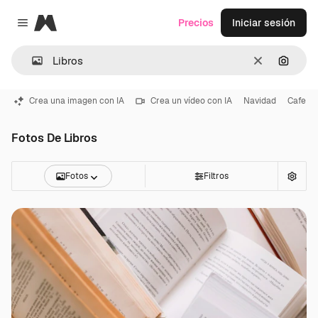
Magnific
Precios
Iniciar sesión
Close menu
Borrar
Buscar
Crea una imagen con IA
Crea un vídeo con IA
Navidad
Cafe
Fotos De Libros
Fotos
Filtros