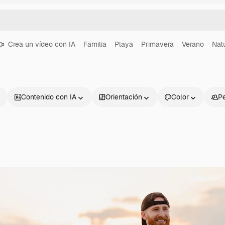
Crea un vídeo con IA
Familia
Playa
Primavera
Verano
Nat
Contenido con IA
Orientación
Color
P
Productos
Información úti