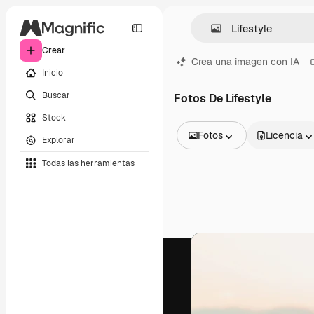
Crear
Crea una imagen con IA
Inicio
Buscar
Fotos De Lifestyle
Stock
Fotos
Licencia
Explorar
Todas las imágenes
Todas las herramientas
Vectores
Ilustraciones
Fotos
PSD
Plantillas
Mockups
Vídeos
Clips de vídeo
Motion graphics
Plantillas de vídeos
Iconos
Modelos 3D
Fuentes