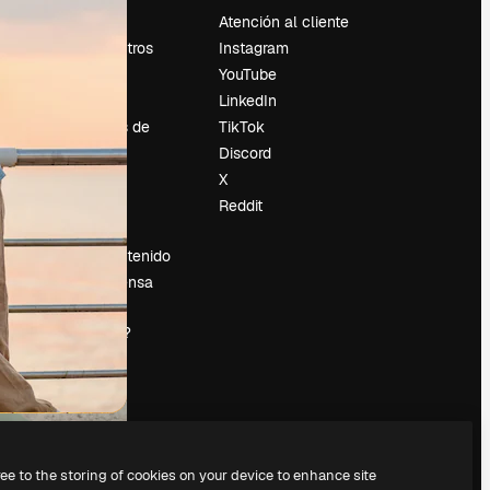
Precios
Atención al cliente
Sobre nosotros
Instagram
Reviews
YouTube
Empleo
LinkedIn
Tendencias de
TikTok
búsqueda
Discord
Blog
X
es
Eventos
Reddit
Slidesgo
Vender contenido
Sala de prensa
¿Buscas
magnific.ai?
ree to the storing of cookies on your device to enhance site