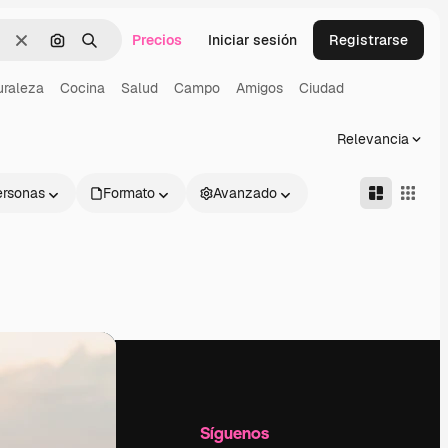
Precios
Iniciar sesión
Registrarse
Borrar
Buscar por imagen
Buscar
uraleza
Cocina
Salud
Campo
Amigos
Ciudad
Relevancia
ersonas
Formato
Avanzado
l
Empresa
Síguenos