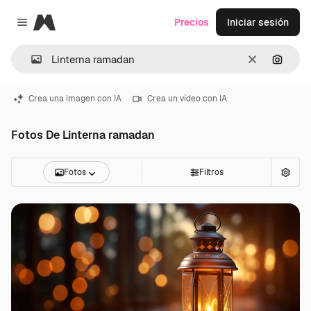
Magnific
Precios
Iniciar sesión
Close menu
Borrar
Buscar
Crea una imagen con IA
Crea un vídeo con IA
Fotos De Linterna ramadan
Fotos
Filtros