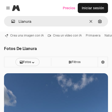
Magnific
Precios
Iniciar sesión
Close menu
Borrar
Buscar
Crea una imagen con IA
Crea un vídeo con IA
Primavera
Natu
Fotos De Llanura
Fotos
Filtros