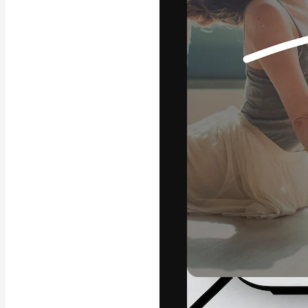
La plataforma cr
trabajo. Más de
entre creativos
estudios.
Español
Copyright © 2010