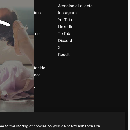
Precios
Atención al cliente
Sobre nosotros
Instagram
Reviews
YouTube
Empleo
LinkedIn
Tendencias de
TikTok
búsqueda
Discord
Blog
X
es
Eventos
Reddit
Slidesgo
Vender contenido
Sala de prensa
¿Buscas
magnific.ai?
ree to the storing of cookies on your device to enhance site