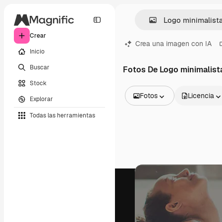
Crear
Crea una imagen con IA
Inicio
Buscar
Fotos De Logo minimalista
Stock
Fotos
Licencia
Explorar
Todas las imágenes
Todas las herramientas
Vectores
Ilustraciones
Fotos
PSD
Plantillas
Mockups
Vídeos
Clips de vídeo
Motion graphics
Plantillas de vídeos
Iconos
Modelos 3D
Fuentes