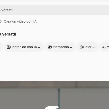
Crea un vídeo con IA
 versatil
Contenido con IA
Orientación
Color
P
Productos
Información úti