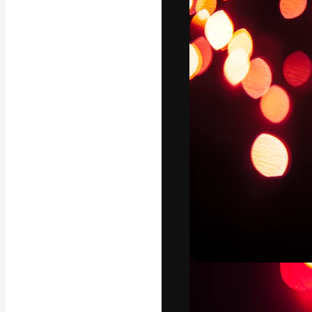
La plataforma cr
trabajo. Más de
entre creativos
estudios.
Español
Copyright © 2010