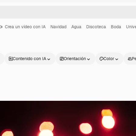
Crea un vídeo con IA
Navidad
Agua
Discoteca
Boda
Univ
Contenido con IA
Orientación
Color
P
Productos
Información úti