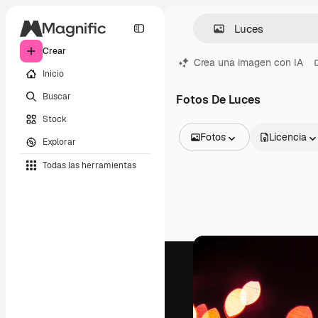
Crear
Crea una imagen con IA
Inicio
Buscar
Fotos De Luces
Stock
Fotos
Licencia
Explorar
Todas las imágenes
Todas las herramientas
Vectores
Ilustraciones
Fotos
PSD
Plantillas
Mockups
Vídeos
Clips de vídeo
Motion graphics
Plantillas de vídeos
Iconos
Modelos 3D
Fuentes