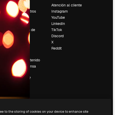
Precios
Atención al cliente
Sobre nosotros
Instagram
Reviews
YouTube
Empleo
LinkedIn
Tendencias de
TikTok
búsqueda
Discord
Blog
X
es
Eventos
Reddit
Slidesgo
Vender contenido
Sala de prensa
¿Buscas
magnific.ai?
ree to the storing of cookies on your device to enhance site