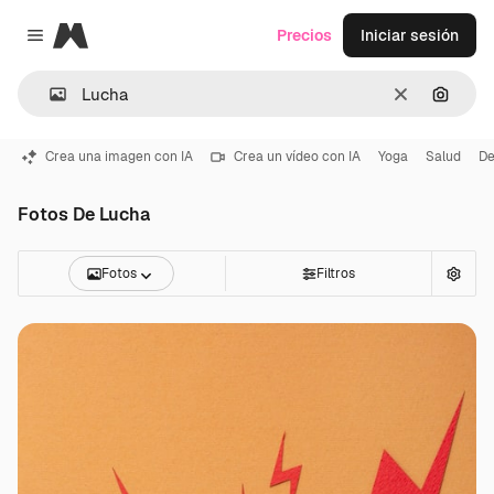
Magnific
Precios
Iniciar sesión
Close menu
Borrar
Buscar
Crea una imagen con IA
Crea un vídeo con IA
Yoga
Salud
De
Fotos De Lucha
Fotos
Filtros