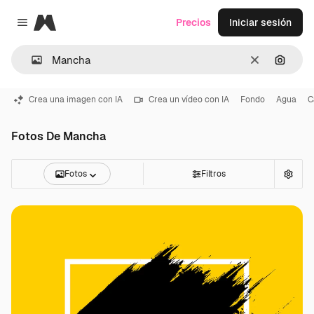
Magnific
Precios
Iniciar sesión
Close menu
Borrar
Buscar
Crea una imagen con IA
Crea un vídeo con IA
Fondo
Agua
C
Fotos De Mancha
Fotos
Filtros