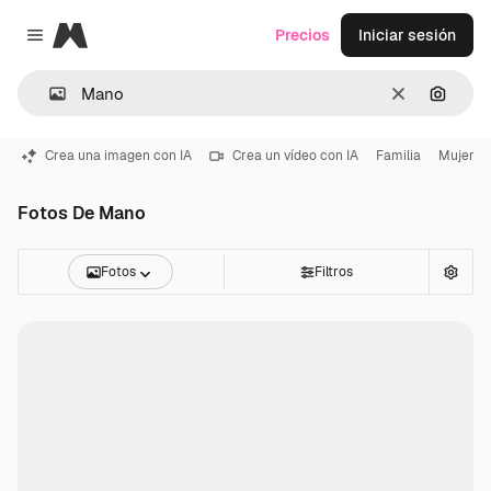
Magnific
Precios
Iniciar sesión
Close menu
Borrar
Buscar
Crea una imagen con IA
Crea un vídeo con IA
Familia
Mujer
Fotos De Mano
Fotos
Filtros