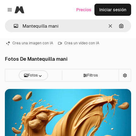
Magnific
Precios
Iniciar sesión
Close menu
Borrar
Buscar
Crea una imagen con IA
Crea un vídeo con IA
Fotos De Mantequilla mani
Fotos
Filtros