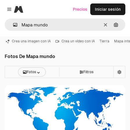
Magnific
Precios
Iniciar sesión
Close menu
Borrar
Buscar
Crea una imagen con IA
Crea un vídeo con IA
Tierra
Mapa inte
Fotos De Mapa mundo
Fotos
Filtros