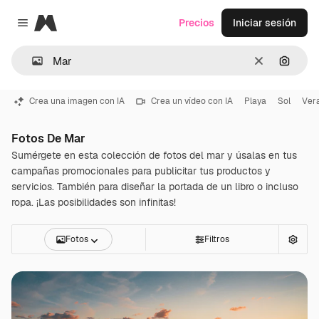
Magnific
Precios
Iniciar sesión
Close menu
Borrar
Buscar
Crea una imagen con IA
Crea un vídeo con IA
Playa
Sol
Ver
Fotos De Mar
Sumérgete en esta colección de fotos del mar y úsalas en tus
campañas promocionales para publicitar tus productos y
servicios. También para diseñar la portada de un libro o incluso
ropa. ¡Las posibilidades son infinitas!
Fotos
Filtros