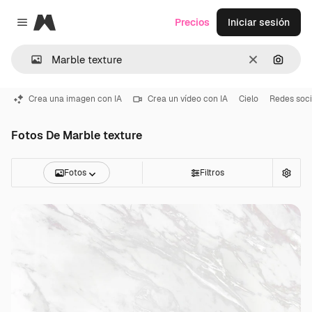
Magnific
Precios
Iniciar sesión
Close menu
Borrar
Buscar
Crea una imagen con IA
Crea un vídeo con IA
Cielo
Redes soci
Fotos De Marble texture
Fotos
Filtros