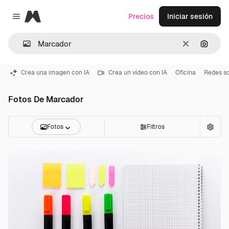
Magnific
Precios
Iniciar sesión
Close menu
Borrar
Buscar
Crea una imagen con IA
Crea un vídeo con IA
Oficina
Redes so
Fotos De Marcador
Fotos
Filtros