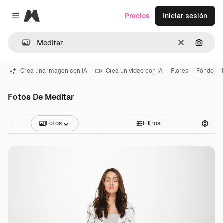
Magnific
Precios
Iniciar sesión
Close menu
Borrar
Buscar
Crea una imagen con IA
Crea un vídeo con IA
Flores
Fondo
Fotos De Meditar
Fotos
Filtros