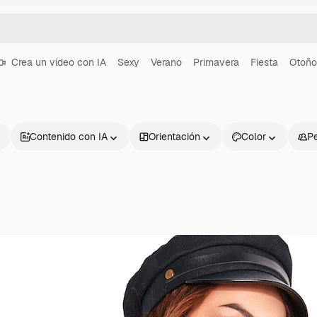
Crea un vídeo con IA
Sexy
Verano
Primavera
Fiesta
Otoño
Contenido con IA
Orientación
Color
P
Productos
Información úti