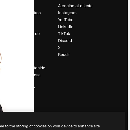
Precios
Atención al cliente
Sobre nosotros
Instagram
Reviews
YouTube
Empleo
LinkedIn
Tendencias de
TikTok
búsqueda
Discord
Blog
X
es
Eventos
Reddit
Slidesgo
Vender contenido
Sala de prensa
¿Buscas
magnific.ai?
ree to the storing of cookies on your device to enhance site