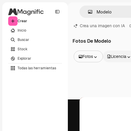
Crear
Crea una imagen con IA
Inicio
Buscar
Fotos De Modelo
Stock
Fotos
Licencia
Explorar
Todas las imágenes
Todas las herramientas
Vectores
Ilustraciones
Fotos
PSD
Plantillas
Mockups
Vídeos
Clips de vídeo
Motion graphics
Plantillas de vídeos
Iconos
Modelos 3D
Fuentes