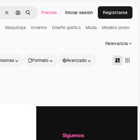
Precios
Iniciar sesión
Registrarse
Borrar
Buscar por imagen
Buscar
Maquillaje
Invierno
Diseño grafico
Moda
Modelo joven
Relevancia
ersonas
Formato
Avanzado
l
Empresa
Síguenos