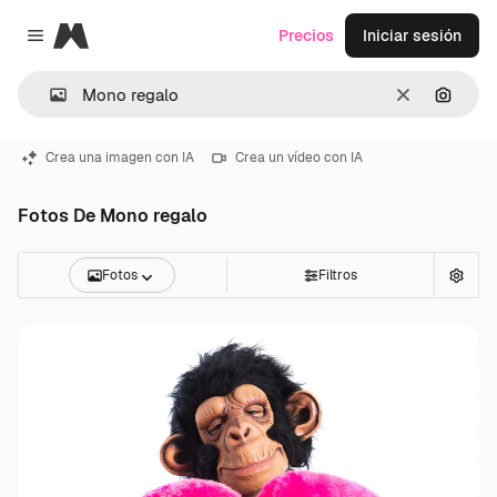
Magnific
Precios
Iniciar sesión
Close menu
Borrar
Buscar
Crea una imagen con IA
Crea un vídeo con IA
Fotos De Mono regalo
Fotos
Filtros