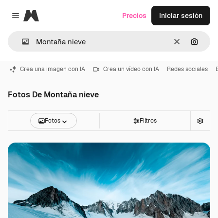
Magnific
Precios
Iniciar sesión
Close menu
Borrar
Buscar
Crea una imagen con IA
Crea un vídeo con IA
Redes sociales
Fotos De Montaña nieve
Fotos
Filtros