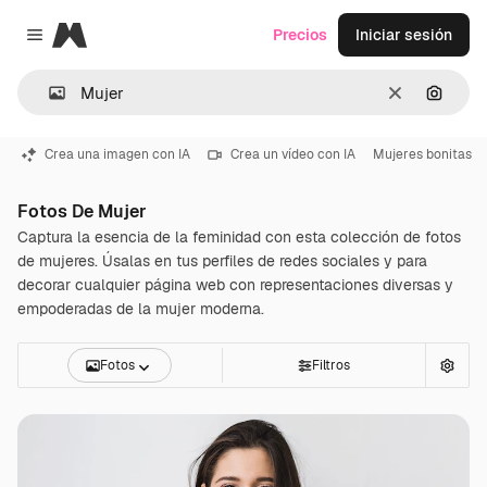
Magnific
Precios
Iniciar sesión
Close menu
Borrar
Buscar
Crea una imagen con IA
Crea un vídeo con IA
Mujeres bonitas
Fotos De Mujer
Captura la esencia de la feminidad con esta colección de fotos
de mujeres. Úsalas en tus perfiles de redes sociales y para
decorar cualquier página web con representaciones diversas y
empoderadas de la mujer moderna.
Fotos
Filtros