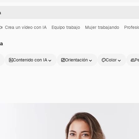
Crea un vídeo con IA
Equipo trabajo
Mujer trabajando
Profesi
ia
Contenido con IA
Orientación
Color
P
Productos
Información úti