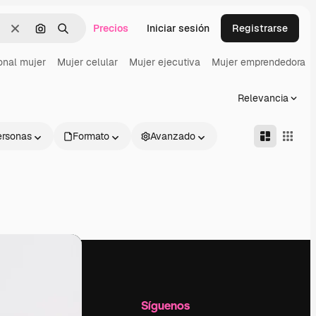
Precios
Iniciar sesión
Registrarse
Borrar
Buscar por imagen
Buscar
onal mujer
Mujer celular
Mujer ejecutiva
Mujer emprendedora
Relevancia
ersonas
Formato
Avanzado
l
Empresa
Síguenos