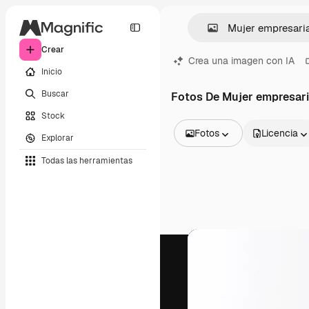
Crear
Crea una imagen con IA
Inicio
Buscar
Fotos De Mujer empresar
Stock
Fotos
Licencia
Explorar
Todas las imágenes
Todas las herramientas
Vectores
Ilustraciones
Fotos
PSD
Plantillas
Mockups
Vídeos
Clips de vídeo
Motion graphics
Plantillas de vídeos
Iconos
Modelos 3D
Fuentes