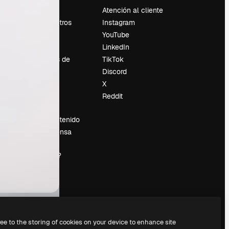
Precios
Atención al cliente
Sobre nosotros
Instagram
Reviews
YouTube
Empleo
LinkedIn
Tendencias de
TikTok
búsqueda
Discord
Blog
X
es
Eventos
Reddit
Slidesgo
Vender contenido
Sala de prensa
¿Buscas
magnific.ai?
ree to the storing of cookies on your device to enhance site