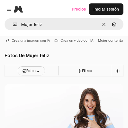
Magnific
Precios
Iniciar sesión
Close menu
Borrar
Buscar
Crea una imagen con IA
Crea un vídeo con IA
Mujer contenta
Fotos De Mujer feliz
Fotos
Filtros