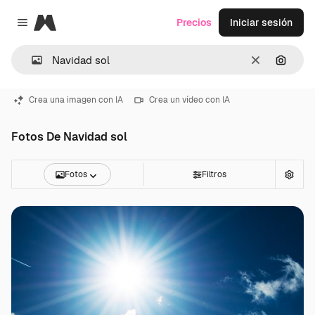
Magnific
Precios
Iniciar sesión
Close menu
Borrar
Buscar
Crea una imagen con IA
Crea un vídeo con IA
Fotos De Navidad sol
Fotos
Filtros