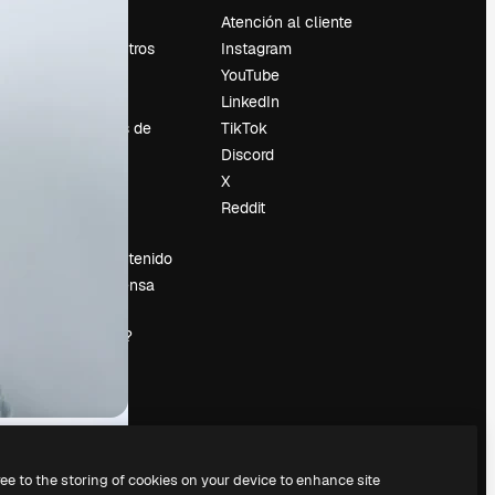
Precios
Atención al cliente
Sobre nosotros
Instagram
Reviews
YouTube
Empleo
LinkedIn
Tendencias de
TikTok
búsqueda
Discord
Blog
X
es
Eventos
Reddit
Slidesgo
Vender contenido
Sala de prensa
¿Buscas
magnific.ai?
ree to the storing of cookies on your device to enhance site