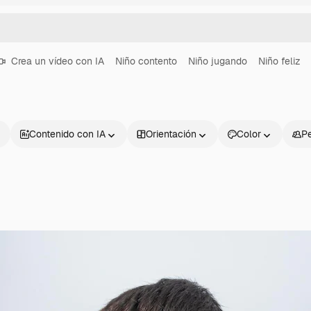
Crea un vídeo con IA
Niño contento
Niño jugando
Niño feliz
Contenido con IA
Orientación
Color
P
Productos
Información úti