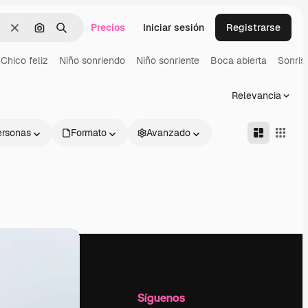
Precios
Iniciar sesión
Registrarse
Borrar
Buscar por imagen
Buscar
Chico feliz
Niño sonriendo
Niño sonriente
Boca abierta
Sonris
Relevancia
ersonas
Formato
Avanzado
l
Empresa
Síguenos