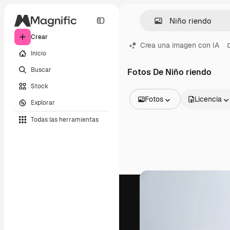
Crear
Crea una imagen con IA
Inicio
Buscar
Fotos De Niño riendo
Stock
Fotos
Licencia
Explorar
Todas las imágenes
Todas las herramientas
Vectores
Ilustraciones
Fotos
PSD
Plantillas
Mockups
Vídeos
Clips de vídeo
Motion graphics
Plantillas de vídeos
Iconos
Modelos 3D
Fuentes