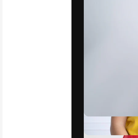
La plataforma cr
trabajo. Más de
entre creativos
estudios.
Español
Copyright © 2010