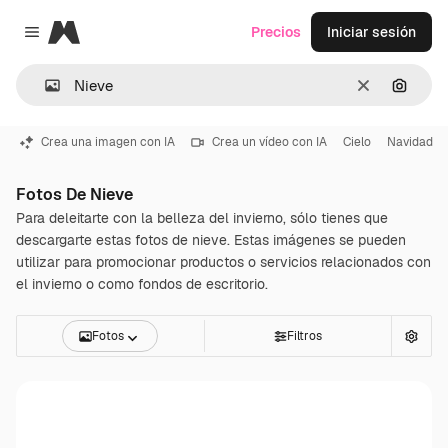
Magnific
Precios
Iniciar sesión
Close menu
Borrar
Buscar
Crea una imagen con IA
Crea un vídeo con IA
Cielo
Navidad
Fotos De Nieve
Para deleitarte con la belleza del invierno, sólo tienes que
descargarte estas fotos de nieve. Estas imágenes se pueden
utilizar para promocionar productos o servicios relacionados con
el invierno o como fondos de escritorio.
Fotos
Filtros