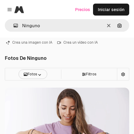
Magnific
Precios
Iniciar sesión
Close menu
Borrar
Buscar
Crea una imagen con IA
Crea un vídeo con IA
Fotos De Ninguno
Fotos
Filtros