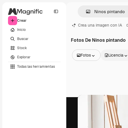
Crear
Crea una imagen con IA
Inicio
Buscar
Fotos De Ninos pintando
Stock
Fotos
Licencia
Explorar
Todas las imágenes
Todas las herramientas
Vectores
Ilustraciones
Fotos
PSD
Plantillas
Mockups
Vídeos
Clips de vídeo
Motion graphics
Plantillas de vídeos
Iconos
Modelos 3D
Fuentes