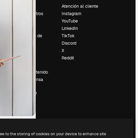
Precios
Atención al cliente
Sobre nosotros
Instagram
Reviews
YouTube
Empleo
LinkedIn
Tendencias de
TikTok
búsqueda
Discord
Blog
X
es
Eventos
Reddit
Slidesgo
Vender contenido
Sala de prensa
¿Buscas
magnific.ai?
ree to the storing of cookies on your device to enhance site