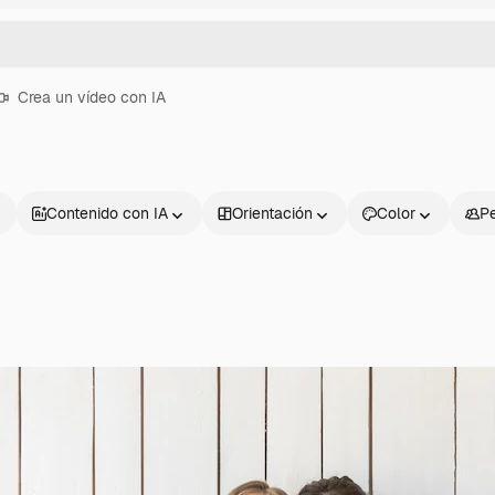
Crea un vídeo con IA
Contenido con IA
Orientación
Color
P
Productos
Información úti